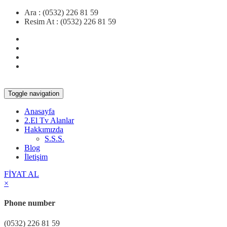
Ara :
(0532) 226 81 59
Resim At :
(0532) 226 81 59
Toggle navigation
Anasayfa
2.El Tv Alanlar
Hakkımızda
S.S.S.
Blog
İletişim
FİYAT AL
×
Phone number
(0532) 226 81 59