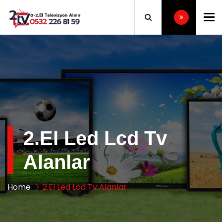
To
2.El Led Lcd Tv
Alanlar
Home
2.El Led Lcd Tv Alanlar