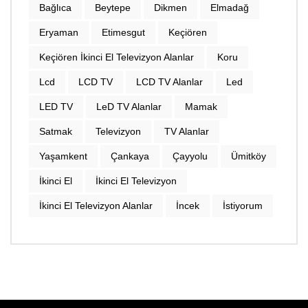
Bağlıca
Beytepe
Dikmen
Elmadağ
Eryaman
Etimesgut
Keçiören
Keçiören İkinci El Televizyon Alanlar
Koru
Lcd
LCD TV
LCD TV Alanlar
Led
LED TV
LeD TV Alanlar
Mamak
Satmak
Televizyon
TV Alanlar
Yaşamkent
Çankaya
Çayyolu
Ümitköy
İkinci El
İkinci El Televizyon
İkinci El Televizyon Alanlar
İncek
İstiyorum