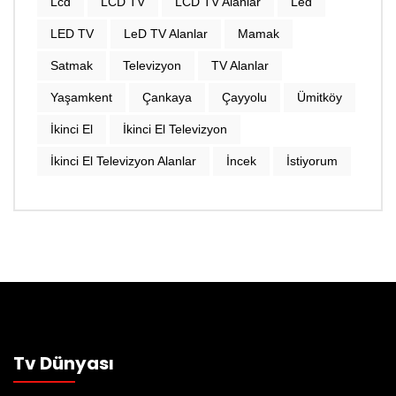
Lcd
LCD TV
LCD TV Alanlar
Led
LED TV
LeD TV Alanlar
Mamak
Satmak
Televizyon
TV Alanlar
Yaşamkent
Çankaya
Çayyolu
Ümitköy
İkinci El
İkinci El Televizyon
İkinci El Televizyon Alanlar
İncek
İstiyorum
Tv Dünyası