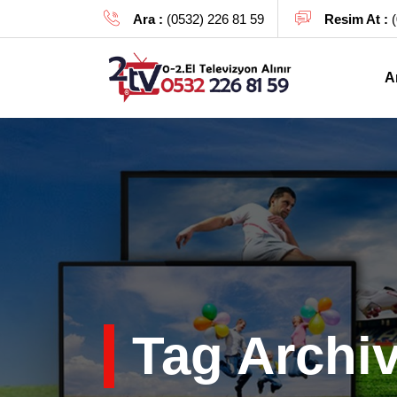
Ara :
(0532) 226 81 59
Resim At :
(
A
Tag Archi