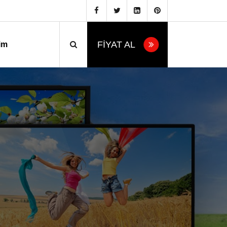
FİYAT AL
şim