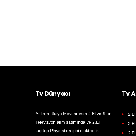
Tv Dünyası
Tv A
Ankara İtfaiye Meydanında 2.El ve Sıfır
2.El
Televizyon alım satımında ve 2.El
2.El
Laptop Playstation gibi elektronik
2.El