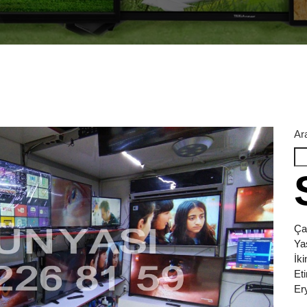
Ar
Ça
Ya
İk
Et
Er