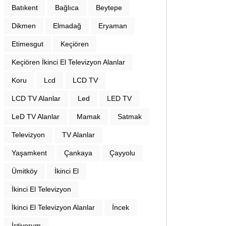
Batıkent
Bağlıca
Beytepe
Dikmen
Elmadağ
Eryaman
Etimesgut
Keçiören
Keçiören İkinci El Televizyon Alanlar
Koru
Lcd
LCD TV
LCD TV Alanlar
Led
LED TV
LeD TV Alanlar
Mamak
Satmak
Televizyon
TV Alanlar
Yaşamkent
Çankaya
Çayyolu
Ümitköy
İkinci El
İkinci El Televizyon
İkinci El Televizyon Alanlar
İncek
İstiyorum