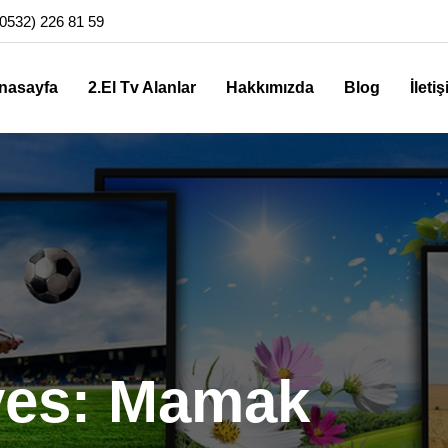
0532) 226 81 59
nasayfa
2.El Tv Alanlar
Hakkımızda
Blog
İleti
ves: Mamak