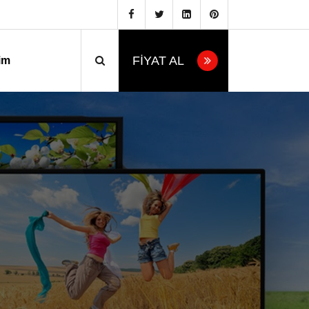
FİYAT AL
şim