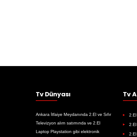
Tv Dünyası
Tv A
Ankara İtfaiye Meydanında 2.El ve Sıfır
2.El
Televizyon alım satımında ve 2.El
2.El
Laptop Playstation gibi elektronik
2.El