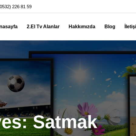
0532) 226 81 59
nasayfa
2.El Tv Alanlar
Hakkımızda
Blog
İleti
ves: Satmak