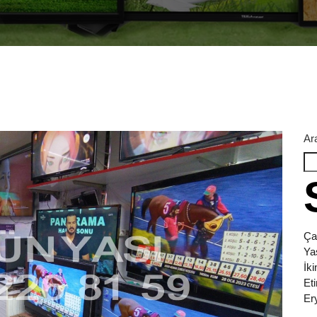
Ar
Ça
Ya
İk
Et
Er