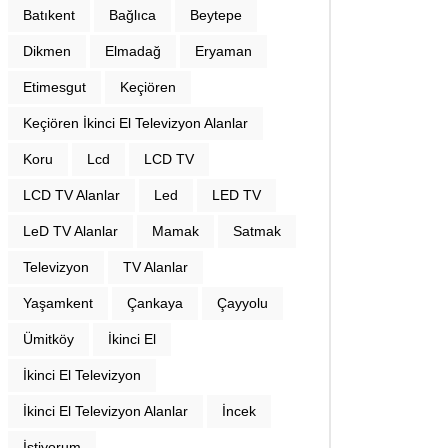
Batıkent
Bağlıca
Beytepe
Dikmen
Elmadağ
Eryaman
Etimesgut
Keçiören
Keçiören İkinci El Televizyon Alanlar
Koru
Lcd
LCD TV
LCD TV Alanlar
Led
LED TV
LeD TV Alanlar
Mamak
Satmak
Televizyon
TV Alanlar
Yaşamkent
Çankaya
Çayyolu
Ümitköy
İkinci El
İkinci El Televizyon
İkinci El Televizyon Alanlar
İncek
İstiyorum