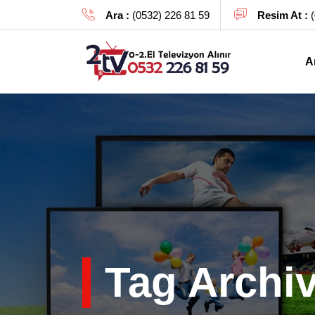
Ara :
(0532) 226 81 59
Resim At :
(
A
Tag Archi