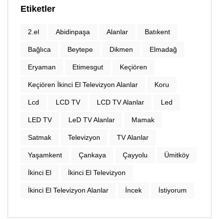
Etiketler
2.el
Abidinpaşa
Alanlar
Batıkent
Bağlıca
Beytepe
Dikmen
Elmadağ
Eryaman
Etimesgut
Keçiören
Keçiören İkinci El Televizyon Alanlar
Koru
Lcd
LCD TV
LCD TV Alanlar
Led
LED TV
LeD TV Alanlar
Mamak
Satmak
Televizyon
TV Alanlar
Yaşamkent
Çankaya
Çayyolu
Ümitköy
İkinci El
İkinci El Televizyon
İkinci El Televizyon Alanlar
İncek
İstiyorum