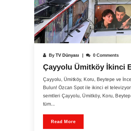
By
TV Dünyası
0 Comments
Çayyolu Ümitköy İkinci E
Çayyolu, Ümitköy, Koru, Beytepe ve İncek
Bulun! Özcan Spot ile ikinci el televizy
semtleri Çayyolu, Ümitköy, Koru, Beytep
tüm...
Read More