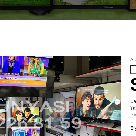
Ar
Ça
Ya
İk
Et
Er