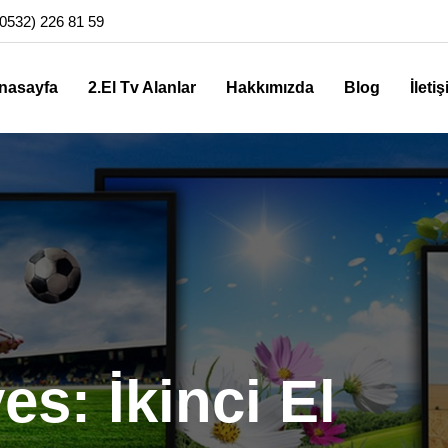
0532) 226 81 59
nasayfa
2.El Tv Alanlar
Hakkımızda
Blog
İleti
es: İkinci El