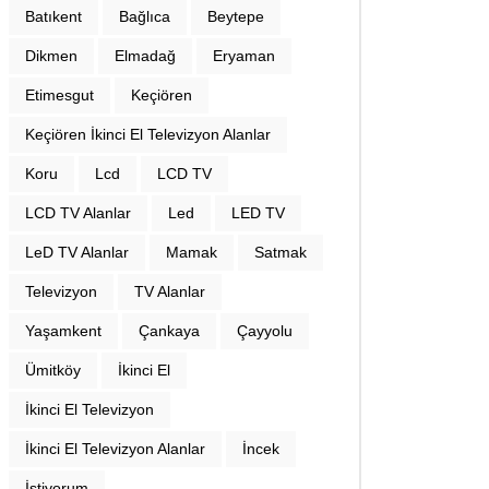
Batıkent
Bağlıca
Beytepe
Dikmen
Elmadağ
Eryaman
Etimesgut
Keçiören
Keçiören İkinci El Televizyon Alanlar
Koru
Lcd
LCD TV
LCD TV Alanlar
Led
LED TV
LeD TV Alanlar
Mamak
Satmak
Televizyon
TV Alanlar
Yaşamkent
Çankaya
Çayyolu
Ümitköy
İkinci El
İkinci El Televizyon
İkinci El Televizyon Alanlar
İncek
İstiyorum