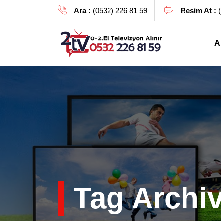
Ara :
(0532) 226 81 59
Resim At :
(
A
Tag Archiv