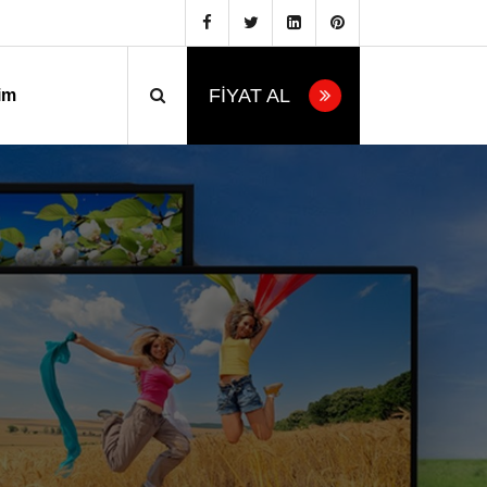
FİYAT AL
şim